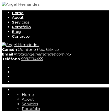
Home
About
Servicios
Portafolio
Blog
Contacto
Cancún
Quintana Roo, México
Email
info@angelhernandez.com.mx
Teléfono
9982104455
Home
About
Servicios
Portafolio